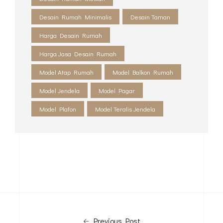
Desain Rumah Minimalis
Desain Taman
Harga Desain Rumah
Harga Jasa Desain Rumah
Model Atap Rumah
Model Balkon Rumah
Model Jendela
Model Pagar
Model Plafon
Model Teralis Jendela
Previous Post