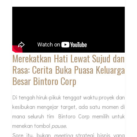
Merekatkan Hati Lewat Sujud dan
Rasa: Cerita Buka Puasa Keluarga
Besar Bintoro Corp
Di tengah hiruk-pikuk tenggat waktu proyek dan
kesibukan mengejar target, ada satu momen di
mana seluruh tim Bintoro Corp memilih untuk
menekan tombol
pause
.
Sore itu, bukan
meeting
strategi bisnis yang