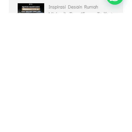
RECENT POSTS
Inspirasi Desain Rumah
Minimalis Type 45 agar Terlihat
Lebih Luas
Desain Rumah Minimalis Type
36 yang Nyaman dan Modern
Desain Kolam Ikan Depan
Rumah Jadikan Hunian Lebih
Estetik
Inspirasi Desain Taman
Belakang Rumah Yang Tetap
Bermanfaat