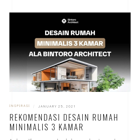
diatur. Pemilihan penempatan dan juga ukuran yang
pas…
INSPIRASI
|
JANUARY 25, 2021