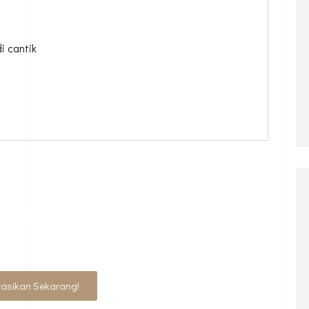
 cantik
MPIAN? SERAHKAN PADA
HLINYA
tasikan Sekarang!