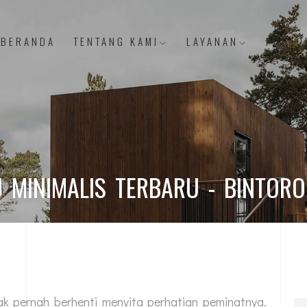
BERANDA
TENTANG KAMI
LAYANAN
PORTO
MINIMALIS TERBARU - BINTORO
k pernah berhenti menyita perhatian peminatnya.