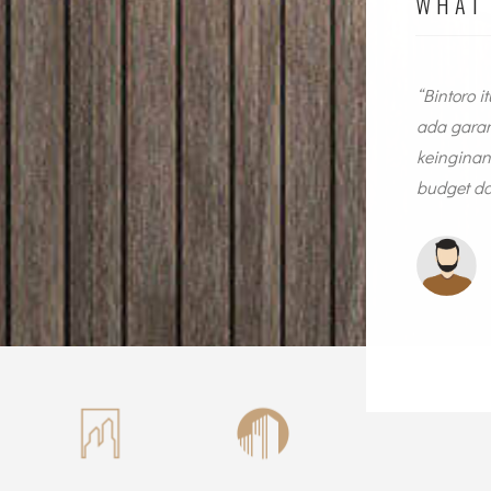
WHAT 
us augue metus the nec feugiat erat hendrerit
“Bintoro 
e ante the lemon sanleo nec feugiat erat hendrerit
ada garan
nte.
keinginan
budget da
esica Smith
lsa Manager