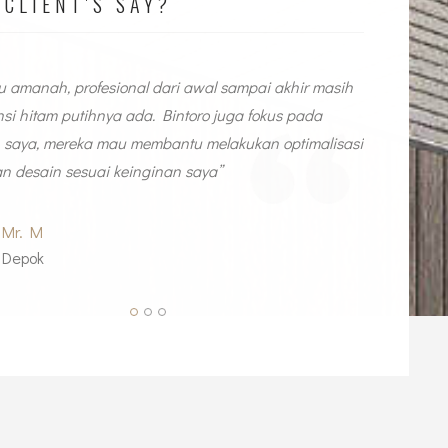
CLIENT'S SAY?
itu amanah, profesional dari awal sampai akhir masih
Interio
si hitam putihnya ada. Bintoro juga fokus pada
nec. Du
 saya, mereka mau membantu melakukan optimalisasi
necuis 
n desain sesuai keinginan saya”
Mr. M
Depok