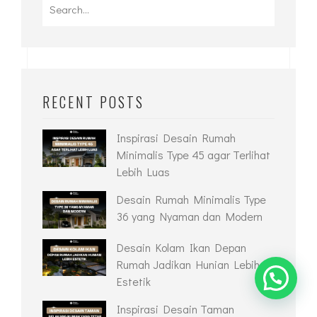
1
2
3
4
Search
for:
RECENT POSTS
Inspirasi Desain Rumah
Minimalis Type 45 agar Terlihat
Lebih Luas
Desain Rumah Minimalis Type
36 yang Nyaman dan Modern