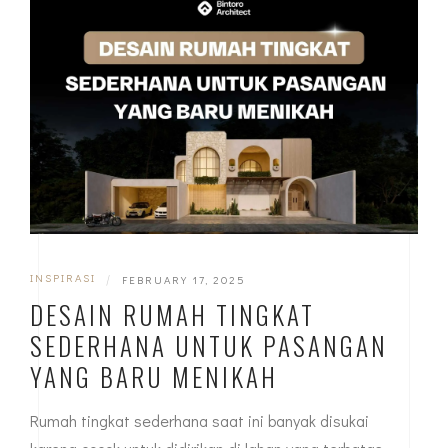
INSPIRASI
|
FEBRUARY 17, 2025
DESAIN RUMAH TINGKAT
SEDERHANA UNTUK PASANGAN
YANG BARU MENIKAH
Rumah tingkat sederhana saat ini banyak disukai