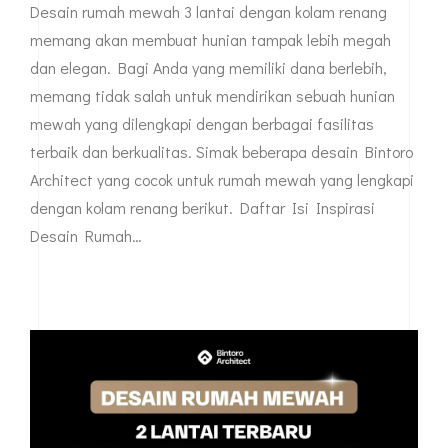
INSPIRASI
|
JANUARY 27, 2025
DESAIN RUMAH MEWAH 3 LANTAI
DENGAN KOLAM RENANG
Desain rumah mewah 3 lantai dengan kolam renang
memang akan membuat hunian tampak lebih megah
dan elegan. Bagi Anda yang memiliki dana berlebih,
memang tidak salah untuk mendirikan sebuah hunian
mewah yang dilengkapi dengan berbagai fasilitas
terbaik dan berkualitas. Simak beberapa desain Bintoro
Architect yang cocok untuk rumah mewah yang lengkapi
dengan kolam renang berikut. Daftar Isi Inspirasi
Desain Rumah…