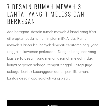
7 DESAIN RUMAH MEWAH 3
LANTAI YANG TIMELESS DAN
BERKESAN
Ada beragam desain rumah mewah 3 lantai yang bisa
diterapkan pada hunian impian milik Anda. Rumah
mewah 3 lantai kini banyak diminati terutama bagi yang
tinggal di kawasan perkotaan. Dengan bangunan yang
luas serta desain yang menarik, rumah mewah tidak
hanya berperan sebagai tempat tinggal. Tetapi juga
sebagai bentuk kebanggaan dari si pemilik rumah.
Lantas desain apa sajakah yang bisa…