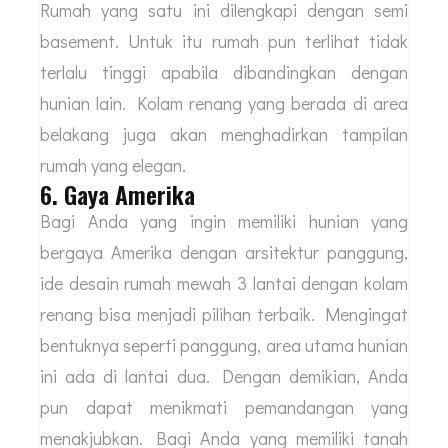
Rumah yang satu ini dilengkapi dengan semi
basement. Untuk itu rumah pun terlihat tidak
terlalu tinggi apabila dibandingkan dengan
hunian lain. Kolam renang yang berada di area
belakang juga akan menghadirkan tampilan
rumah yang elegan.
6. Gaya Amerika
Bagi Anda yang ingin memiliki hunian yang
bergaya Amerika dengan arsitektur panggung,
ide desain rumah mewah 3 lantai dengan kolam
renang bisa menjadi pilihan terbaik. Mengingat
bentuknya seperti panggung, area utama hunian
ini ada di lantai dua. Dengan demikian, Anda
pun dapat menikmati pemandangan yang
menakjubkan. Bagi Anda yang memiliki tanah