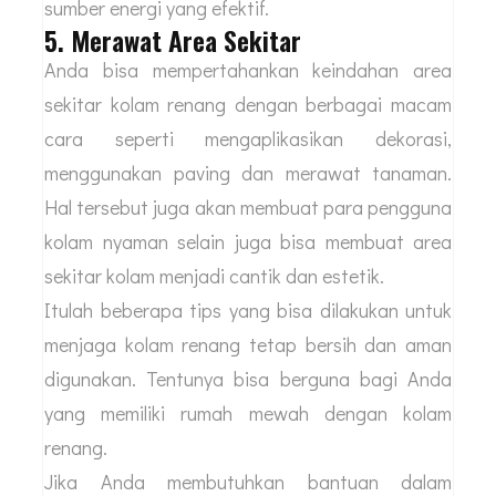
sumber energi yang efektif.
5. Merawat Area Sekitar
Anda bisa mempertahankan keindahan area
sekitar kolam renang dengan berbagai macam
cara seperti mengaplikasikan dekorasi,
menggunakan paving dan merawat tanaman.
Hal tersebut juga akan membuat para pengguna
kolam nyaman selain juga bisa membuat area
sekitar kolam menjadi cantik dan estetik.
Itulah beberapa tips yang bisa dilakukan untuk
menjaga kolam renang tetap bersih dan aman
digunakan. Tentunya bisa berguna bagi Anda
yang memiliki rumah mewah dengan kolam
renang.
Jika Anda membutuhkan bantuan dalam