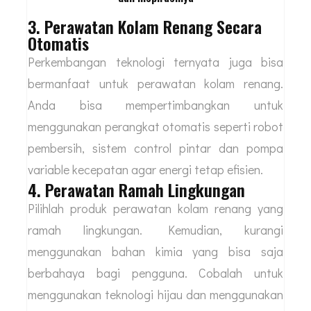
3. Perawatan Kolam Renang Secara
Otomatis
Perkembangan teknologi ternyata juga bisa
bermanfaat untuk perawatan kolam renang.
Anda bisa mempertimbangkan untuk
menggunakan perangkat otomatis seperti robot
pembersih, sistem control pintar dan pompa
variable kecepatan agar energi tetap efisien.
4. Perawatan Ramah Lingkungan
Pilihlah produk perawatan kolam renang yang
ramah lingkungan. Kemudian, kurangi
menggunakan bahan kimia yang bisa saja
berbahaya bagi pengguna. Cobalah untuk
menggunakan teknologi hijau dan menggunakan