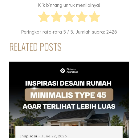
Klik bintang untuk menilainya!
Peringkat rata-rata
5
/ 5. Jumlah suara:
2426
RELATED POSTS
Inspirasi
- June 22, 2026