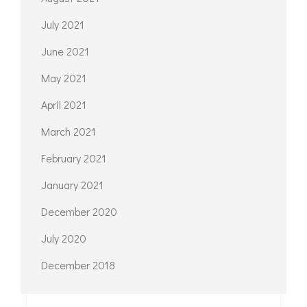
July 2021
June 2021
May 2021
April 2021
March 2021
February 2021
January 2021
December 2020
July 2020
December 2018