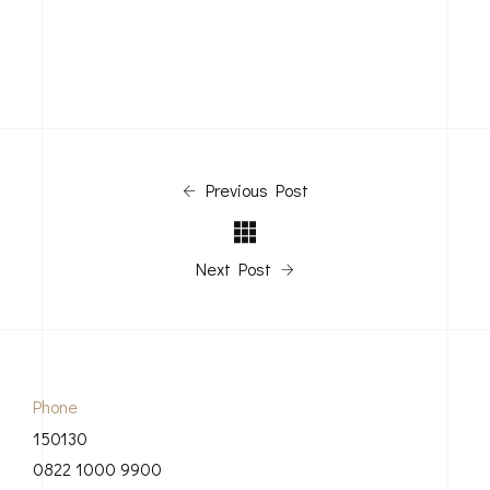
Previous Post
Next Post
Phone
150130
0822 1000 9900