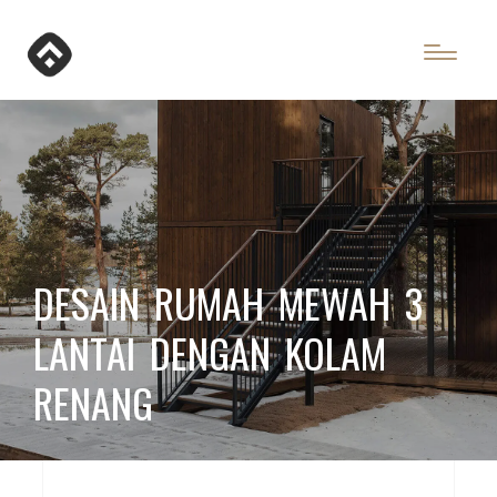
DESAIN RUMAH MEWAH 3
LANTAI DENGAN KOLAM
RENANG