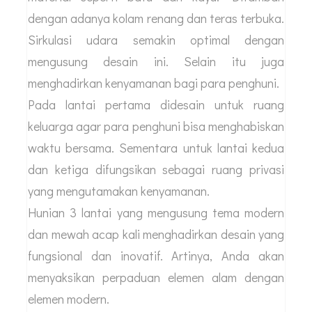
dengan adanya kolam renang dan teras terbuka.
Sirkulasi udara semakin optimal dengan
mengusung desain ini. Selain itu juga
menghadirkan kenyamanan bagi para penghuni.
Pada lantai pertama didesain untuk ruang
keluarga agar para penghuni bisa menghabiskan
waktu bersama. Sementara untuk lantai kedua
dan ketiga difungsikan sebagai ruang privasi
yang mengutamakan kenyamanan.
Hunian 3 lantai yang mengusung tema modern
dan mewah acap kali menghadirkan desain yang
fungsional dan inovatif. Artinya, Anda akan
menyaksikan perpaduan elemen alam dengan
elemen modern.