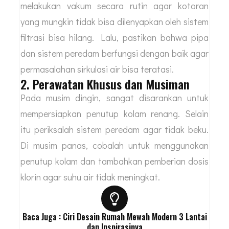
melakukan vakum secara rutin agar kotoran
yang mungkin tidak bisa dilenyapkan oleh sistem
filtrasi bisa hilang. Lalu, pastikan bahwa pipa
dan sistem peredam berfungsi dengan baik agar
permasalahan sirkulasi air bisa teratasi.
2. Perawatan Khusus dan Musiman
Pada musim dingin, sangat disarankan untuk
mempersiapkan penutup kolam renang. Selain
itu periksalah sistem peredam agar tidak beku.
Di musim panas, cobalah untuk menggunakan
penutup kolam dan tambahkan pemberian dosis
klorin agar suhu air tidak meningkat.
Baca Juga : Ciri Desain Rumah Mewah Modern 3 Lantai
dan Inspirasinya