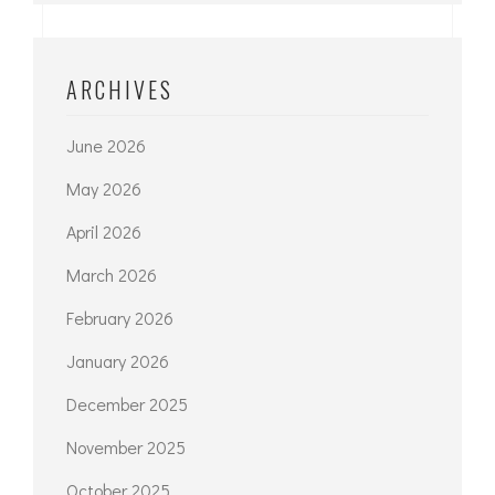
ARCHIVES
June 2026
May 2026
April 2026
March 2026
February 2026
January 2026
December 2025
November 2025
October 2025