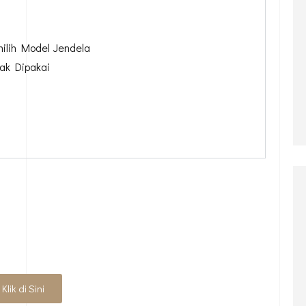
ilih Model Jendela
dak Dipakai
 GRATIS UNTUK PROYEK
UN RUMAH?
Klik di Sini