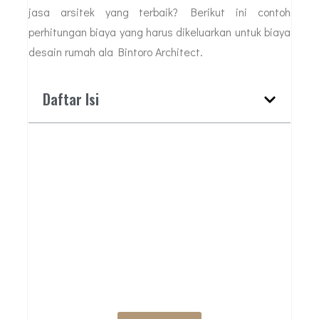
jasa arsitek yang terbaik? Berikut ini contoh
perhitungan biaya yang harus dikeluarkan untuk biaya
desain rumah ala Bintoro Architect.
Daftar Isi
BUTUH JASA ARSITEK
PROFESIONAL?
HUBUNGI KAMI
UNTUK DISKUSI
AWAL