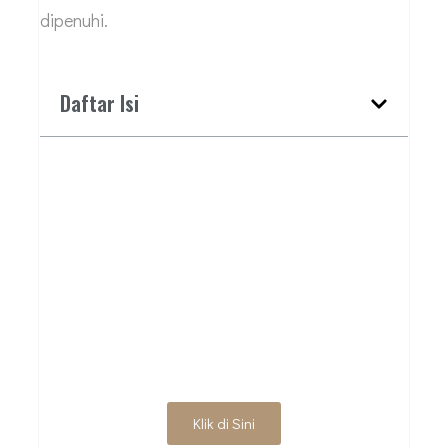
dipenuhi.
Daftar Isi
BUTUH JASA ARSITEK
PROFESIONAL?
HUBUNGI KAMI
UNTUK DISKUSI
AWAL
Klik di Sini