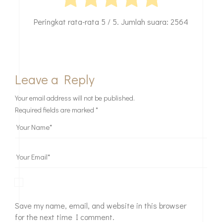
marketing@bintoroarchitect.co.id
untuk
berkonsultasi.
Seberapa bermanfaatkah
postingan ini?
Klik bintang untuk menilainya!
Peringkat rata-rata
5
/ 5. Jumlah suara:
2564
Leave a Reply