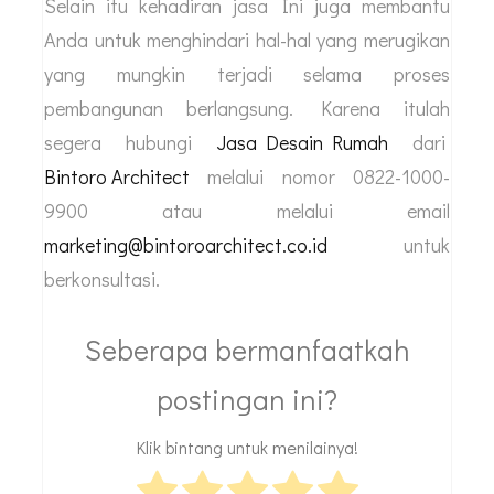
tersebut sehingga bisa mempersiapkan budget
dengan baik. Akhirnya semua detail proyek
seperti gambar arsitek, gambar kerja dan RAB
akan diserahkan untuk kemudian diikuti pada
saat proses pembangunan.
Dengan paham mengenai biaya jasa arsitek
rumah maka akan mempermudah Anda untuk
menyesuaikan budget sesuai dengan kebutuhan.
Selain itu kehadiran jasa Ini juga membantu
Anda untuk menghindari hal-hal yang merugikan
yang mungkin terjadi selama proses
pembangunan berlangsung. Karena itulah
segera hubungi
Jasa Desain Rumah
dari
Bintoro Architect
melalui nomor 0822-1000-
9900 atau melalui email