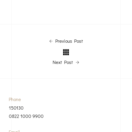
Harga Desain Rumah
Harga Jasa Desain Rumah
Model Atap Rumah
Model Balkon Rumah
Model Jendela
Model Pagar
Model Plafon
Model Teralis Jendela
Previous Post