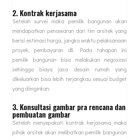
gambar.
Ketika survei lokasi maka pemilik bangunan bisa
leluasa berkonsultasi dengan kepala proyek
sekaligus juru gambar berkeliling untuk
melakukan pengukuran. Output dari survei lokasi
ini bisa didapatkan berupa gambar bangunan
dan formasi tersebut menjadi acuan
pengembangan konsep ke depannya
2. Kontrak kerjasama
Setelah survei maka pemilik bangunan akan
mendapatkan penawaran dari tim arsitek yang
berisi estimasi harga, jangka waktu pelaksanaan
proyek, pembayaran dll. Pada tahapan ini
pemilik bangunan bisa melakukan negosiasi