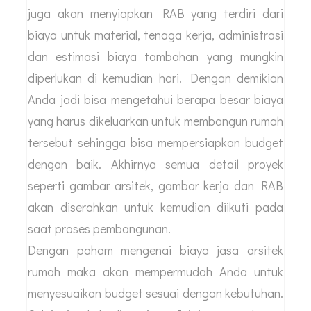
matang berdasarkan konsultasi konsep yang
dilakukan sebelumnya. Tim arsitek akan bekerja
sama dengan tim struktur untuk membuat
konsep desain yang lebih rinci mulai dari
spesifikasi material, denah lantai, dimensi dan
aspek teknis lainnya.
4. Pembuatan RAB
Setelah semua gambar selesai dibuat maka tim
juga akan menyiapkan RAB yang terdiri dari
biaya untuk material, tenaga kerja, administrasi
dan estimasi biaya tambahan yang mungkin
diperlukan di kemudian hari. Dengan demikian
Anda jadi bisa mengetahui berapa besar biaya
yang harus dikeluarkan untuk membangun rumah