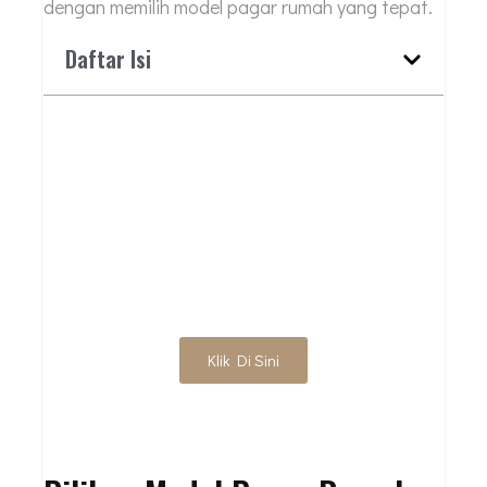
dengan memilih model pagar rumah yang tepat.
Daftar Isi
MAU KONSULTASI
GRATIS UNTUK
PROYEK BANGUN
RUMAH?
Klik Di Sini