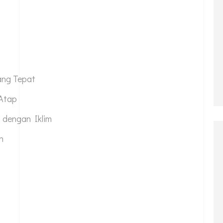
ang Tepat
 Atap
i dengan Iklim
n