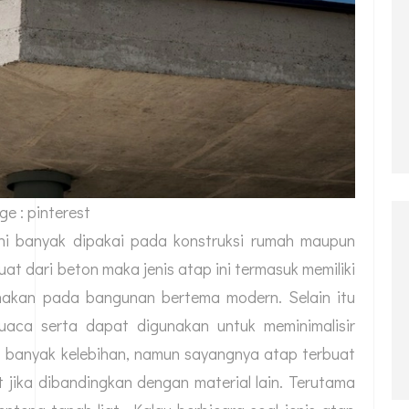
e : pinterest
ini banyak dipakai pada konstruksi rumah maupun
at dari beton maka jenis atap ini termasuk memiliki
nakan pada bangunan bertema modern. Selain itu
cuaca serta dapat digunakan untuk meminimalisir
t banyak kelebihan, namun sayangnya atap terbuat
 jika dibandingkan dengan material lain. Terutama