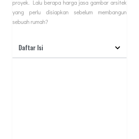
proyek. Lalu berapa harga jasa gambar arsitek
yang perlu disiapkan sebelum membangun
sebuah rumah?
Daftar Isi
BUTUH JASA ARSITEK
PROFESIONAL?
HUBUNGI KAMI
UNTUK DISKUSI
AWAL