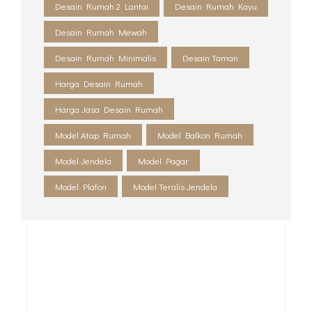
Desain Rumah 2 Lantai
Desain Rumah Kayu
Desain Rumah Mewah
Desain Rumah Minimalis
Desain Taman
Harga Desain Rumah
Harga Jasa Desain Rumah
Model Atap Rumah
Model Balkon Rumah
Model Jendela
Model Pagar
Model Plafon
Model Teralis Jendela