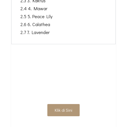
2.3 3. Kaktus
2.4 4. Mawar
2.5 5.
Peace Lily
2.6 6.
Calathea
2.7 7. Lavender
PERCANTIK RUMAH,
TAMBAH NILAI
HUNIAN
Klik di Sini