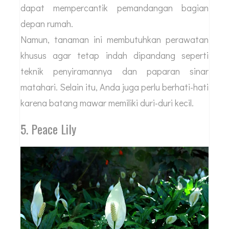
dapat mempercantik pemandangan bagian
depan rumah.
Namun, tanaman ini membutuhkan perawatan
khusus agar tetap indah dipandang seperti
teknik penyiramannya dan paparan sinar
matahari. Selain itu, Anda juga perlu berhati-hati
karena batang mawar memiliki duri-duri kecil.
5. Peace Lily