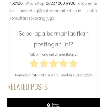
150130
, WhatsApp
0822 1000 9900
, atau email
ke marketing@bintoroarchitect.co.id untuk
konsultasi sekarang juga.
Seberapa bermanfaatkah
postingan ini?
Klik bintang untuk menilainya!
Peringkat rata-rata
4.9
/ 5. Jumlah suara:
2220
RELATED POSTS