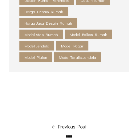
Desain Rumah Minimalis
Desain Taman
Harga Desain Rumah
Harga Jasa Desain Rumah
Model Atap Rumah
Model Balkon Rumah
Model Jendela
Model Pagar
Model Plafon
Model Teralis Jendela
Previous Post