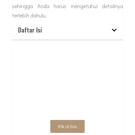
sehingga Anda harus mengetahui detailnya
terlebih dahulu.
Daftar Isi
BUTUH JASA ARSITEK
PROFESIONAL?
HUBUNGI KAMI
UNTUK DISKUSI
AWAL
Klik di Sini