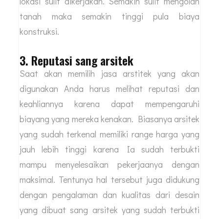
Kondisi tersebut dipengaruhi oleh upah buruh
dan harga tanah. Tentunya sebelum membangun
rumah lahan juga harus dipersiapkan di mana
tidak menutup kemungkinan tanah di sebuah
lokasi sulit dikerjakan. Semakin sulit mengolah
tanah maka semakin tinggi pula biaya
konstruksi.
3. Reputasi sang arsitek
Saat akan memilih jasa arstitek yang akan
digunakan Anda harus melihat reputasi dan
keahliannya karena dapat mempengaruhi
biayang yang mereka kenakan. Biasanya arsitek
yang sudah terkenal memiliki range harga yang
jauh lebih tinggi karena Ia sudah terbukti