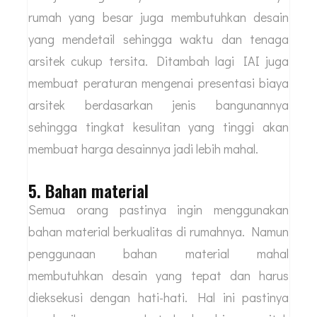
pula harga yang dipatok oleh arsitek karena ada
banyak elemen tambahan yang diperlukan.
Namun yang menjadi fokus utama adalah luas
bangunan bukan lahan karena lahan yang luas
bisa jadi bangunannya berukuran kecil. Tentunya
rumah yang besar juga membutuhkan desain
yang mendetail sehingga waktu dan tenaga
arsitek cukup tersita. Ditambah lagi IAI juga
membuat peraturan mengenai presentasi biaya
arsitek berdasarkan jenis bangunannya
sehingga tingkat kesulitan yang tinggi akan
membuat harga desainnya jadi lebih mahal.
5. Bahan material
Semua orang pastinya ingin menggunakan