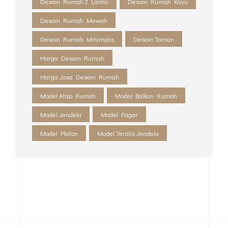
Desain Interior Sederhana
Desain Kolam Ikan
Desain Rumah
Desain Rumah 1 Lantai
Desain Rumah 2 Lantai
Desain Rumah Kayu
Desain Rumah Mewah
Desain Rumah Minimalis
Desain Taman
Harga Desain Rumah
Harga Jasa Desain Rumah
Model Atap Rumah
Model Balkon Rumah
Model Jendela
Model Pagar
Model Plafon
Model Teralis Jendela