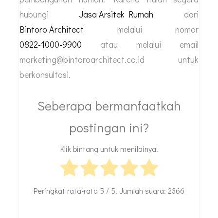
Anda jadi tidak perlu ragu saat akan
mempersiapkan budget. Dengan menggunakan
jasa tersebut Anda juga bisa mendapatkan
berbagai keuntungan pada proses
pembangunan hunian. Karena itulah segera
hubungi
Jasa Arsitek Rumah
dari
Bintoro Architect
melalui nomor
0822-1000-9900
atau melalui email
marketing@bintoroarchitect.co.id untuk
berkonsultasi.
Seberapa bermanfaatkah
postingan ini?
Klik bintang untuk menilainya!