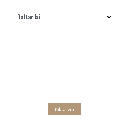
Daftar Isi
BUTUH JASA ARSITEK
PROFESIONAL?
HUBUNGI KAMI
UNTUK DISKUSI
AWAL
Klik Di Sini