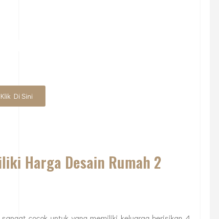
MPIAN? SERAHKAN PADA
HLINYA
Klik Di Sini
liki Harga Desain Rumah 2
sangat cocok untuk yang memiliki keluarga berisikan 4