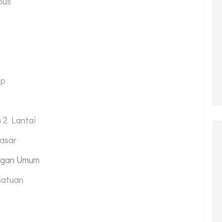
bus
op
 2 Lantai
asar
ungan Umum
Satuan