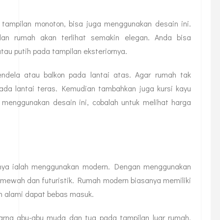
n tampilan monoton, bisa juga menggunakan desain ini.
lan rumah akan terlihat semakin elegan. Anda bisa
au putih pada tampilan eksteriornya.
ndela atau balkon pada lantai atas. Agar rumah tak
da lantai teras. Kemudian tambahkan juga kursi kayu
ik menggunakan desain ini, cobalah untuk melihat harga
utnya ialah menggunakan modern. Dengan menggunakan
t mewah dan futuristik. Rumah modern biasanya memiliki
n alami dapat bebas masuk.
rna abu-abu muda dan tua pada tampilan luar rumah.