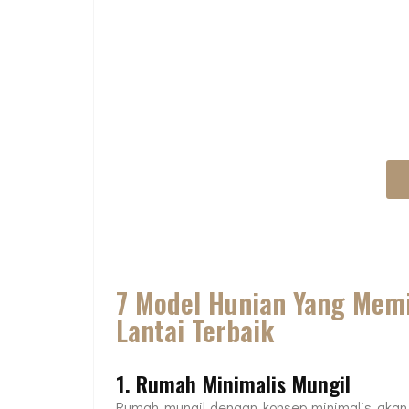
DESAIN RUMAH I
A
7 Model Hunian Yang Memi
Lantai Terbaik
1. Rumah Minimalis Mungil
Rumah mungil dengan konsep minimalis akan 