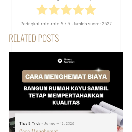
Peringkat rata-rata
5
/ 5. Jumlah suara:
2527
RELATED POSTS
Tips & Trick
- January 12, 2026
Cara Menghemat…