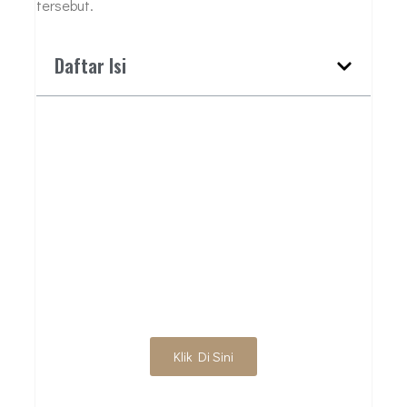
tersebut.
Daftar Isi
BUTUH JASA ARSITEK
PROFESIONAL?
HUBUNGI KAMI
UNTUK DISKUSI
AWAL
Klik Di Sini