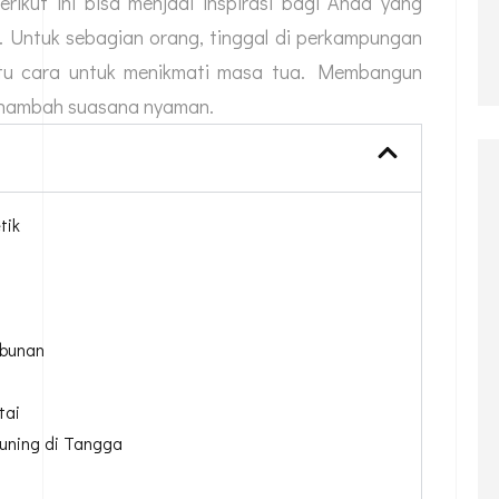
ikut ini bisa menjadi inspirasi bagi Anda yang
 Untuk sebagian orang, tinggal di perkampungan
atu cara untuk menikmati masa tua. Membangun
enambah suasana nyaman.
tik
ebunan
tai
uning di Tangga