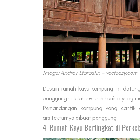
Image: Andrey Starostin – vecteezy.com
Desain rumah kayu kampung ini datang
panggung adalah sebuah hunian yang memi
Pemandangan kampung yang cantik da
arsitekturnya dibuat panggung.
4. Rumah Kayu Bertingkat di Perke