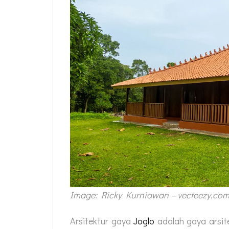
Image: Ricky Kurniawan – vecteezy.co
Arsitektur gaya
Joglo
adalah gaya arsit