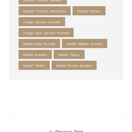
Desain Rumah Minimalis
Desain Taman
Harga Desain Rumah
Harga Jasa Desain Rumah
Model Atap Rumah
Model Balkon Rumah
Model Jendela
Model Pagar
Model Plafon
Model Teralis Jendela
Previous Post