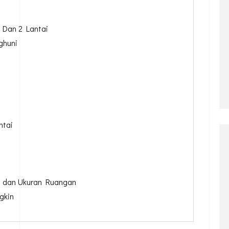
 Dan 2 Lantai
ghuni
ntai
n dan Ukuran Ruangan
gkin