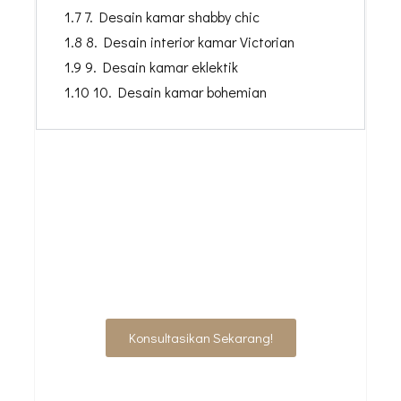
1.7 7. Desain kamar shabby chic
1.8 8. Desain interior kamar Victorian
1.9 9. Desain kamar eklektik
1.10 10. Desain kamar bohemian
JADIKAN RUMAH
LEBIH NYAMAN &
ELEGAN
Konsultasikan Sekarang!