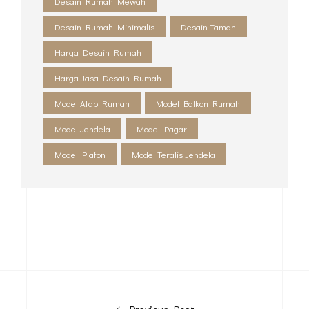
Harga Jasa Desain Rumah
Model Atap Rumah
Model Balkon Rumah
Model Jendela
Model Pagar
Model Plafon
Model Teralis Jendela
Previous Post
Next Post