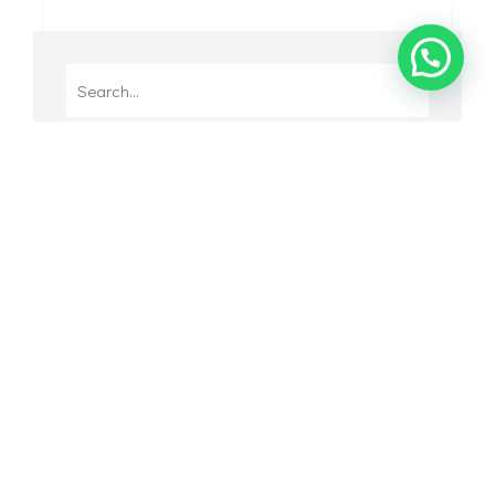
Search
for:
RECENT POSTS
Inspirasi Desain Rumah
Minimalis Type 45 agar Terlihat
Lebih Luas
Desain Rumah Minimalis Type
36 yang Nyaman dan Modern
Desain Kolam Ikan Depan
Rumah Jadikan Hunian Lebih