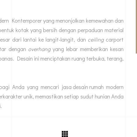
odern Kontemporer yang menonjolkan kemewahan dan
 bentuk kotak yang bersih dengan perpaduan material
sar dari lantai ke langit-langit, dan
ceiling
carport
atar dengan
overhang
yang lebar memberikan kesan
panas. Desain ini menciptakan ruang terbuka, terang,
t bagi Anda yang mencari
jasa desain rumah
modern
erkarakter unik, memastikan setiap sudut hunian Anda
.