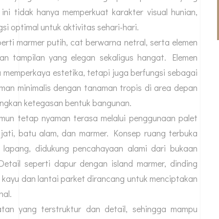
 ini tidak hanya memperkuat karakter visual hunian,
i optimal untuk aktivitas sehari-hari.
rti marmer putih, cat berwarna netral, serta elemen
akan tampilan yang elegan sekaligus hangat. Elemen
a memperkaya estetika, tetapi juga berfungsi sebagai
aman minimalis dengan tanaman tropis di area depan
angkan ketegasan bentuk bangunan.
amun tetap nyaman terasa melalui penggunaan palet
 jati, batu alam, dan marmer. Konsep ruang terbuka
 lapang, didukung pencahayaan alami dari bukaan
Detail seperti dapur dengan island marmer, dinding
l kayu dan lantai parket dirancang untuk menciptakan
al.
tan yang terstruktur dan detail, sehingga mampu