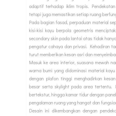
adaptif terhadap iklim tropis. Pendekatan
tetapi juga memastikan setiap ruang berfungs
Pada bagian fasad, perpaduan material sepe
kisi-kisi kayu berpola geometris mencipt
secondary skin pada lantai atas tidak hany
pengatur cahaya dan privasi. Kehadiran t
turut memberikan kesan asri dan menyeimb
Masuk ke area interior, suasana mewah n
warna bumi yang didominasi material kayu
dengan plafon tinggi menghadirkan kesan
besar serta skylight pada area tertentu. 
bertekstur, hingga kamar tidur dengan pane
pengalaman ruang yang hangat dan fungsion
Desain ini dikembangkan dengan pendeka