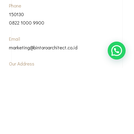
Phone
150130
0822 1000 9900
Email
marketing@bintoroarchitect.co.id
Our Address
Grha Bintoro, Casamora Square Jl. Sirsak, Ciganjur, Kec.
Jagakarsa, Kota Jakarta Selatan, 12630
© Copyright 2026 Bintoro Architect