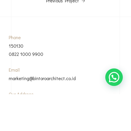
Previous Project
Phone
150130
0822 1000 9900
Email
marketing@bintoroarchitect.co.id
Our Address
Grha Bintoro, Casamora Square Jl. Sirsak, Ciganjur, Kec.
Jagakarsa, Kota Jakarta Selatan, 12630