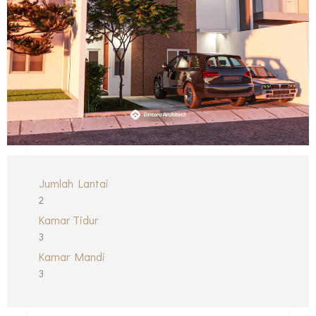
Jumlah Lantai
2
Kamar Tidur
3
Kamar Mandi
3