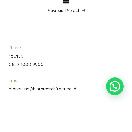
Previous Project
Phone
150130
0822 1000 9900
Email
marketing@bintoroarchitect.co.id
Our Address
Grha Bintoro, Casamora Square Jl. Sirsak, Ciganjur, Kec.
Jagakarsa, Kota Jakarta Selatan, 12630