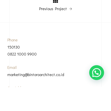
Previous Project
Phone
150130
0822 1000 9900
Email
marketing@bintoroarchitect.co.id
Our Address
Grha Bintoro, Casamora Square Jl. Sirsak, Ciganjur, Kec.
Jagakarsa, Kota Jakarta Selatan, 12630