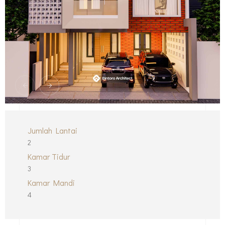
Jumlah Lantai
2
Kamar Tidur
3
Kamar Mandi
4