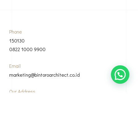
Phone
150130
0822 1000 9900
Email
marketing@bintoroarchitect.co.id
Our Address
Grha Bintoro, Casamora Square Jl. Sirsak, Ciganjur, Kec.
Jagakarsa, Kota Jakarta Selatan, 12630