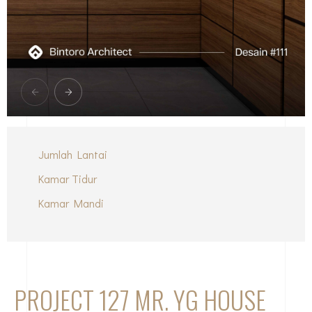
Jumlah Lantai
Kamar Tidur
Kamar Mandi
PROJECT 127 MR. YG HOUSE