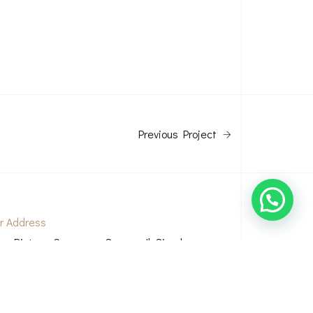
Previous Project
r Address
ha Bintoro, Casamora Square Jl. Sirsak,
ganjur, Kec. Jagakarsa, Kota Jakarta Selatan,
630