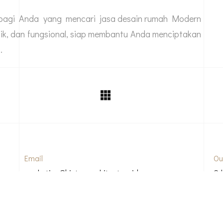
t bagi Anda yang mencari
jasa desain rumah
Modern
nik, dan fungsional, siap membantu Anda menciptakan
.
Email
Ou
marketing@bintoroarchitect.co.id
Gr
Ci
12