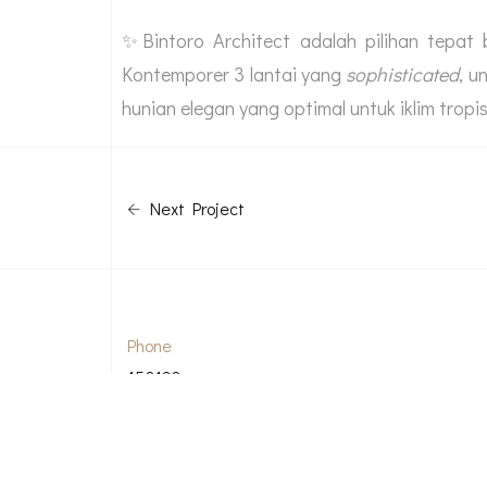
✨Bintoro Architect adalah pilihan tepa
Kontemporer 3 lantai yang
sophisticated
, u
hunian elegan yang optimal untuk iklim tropis
Next Project
Phone
150130
0822 1000 9900