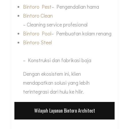
Bintoro Pest
– Pengendalian hama
Bintoro Clean
– Cleaning service profesional
Bintoro Pool
– Pembuatan kolam renang
Bintoro Steel
– Konstruksi dan fabrikasi baja
Dengan ekosistem ini, klien
mendapatkan solusi yang lebih
terintegrasi dari hulu ke hilir.
Wilayah Layanan Bintoro Architect