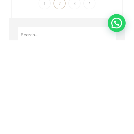
1
2
3
4
Search
for:
RECENT POSTS
Inspirasi Desain Rumah
Minimalis Type 45 agar Terlihat
Lebih Luas
Desain Rumah Minimalis Type
36 yang Nyaman dan Modern