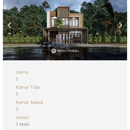
Lantai
2
Kamar Tidur
5
Kamar Mandi
3
Garasi
3 Mobil