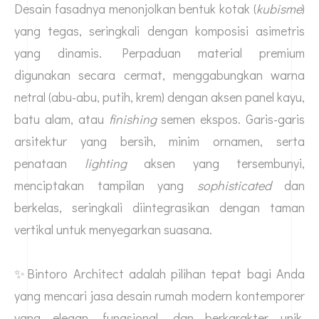
Desain fasadnya menonjolkan bentuk kotak (
kubisme
)
yang tegas, seringkali dengan komposisi asimetris
yang dinamis. Perpaduan material premium
digunakan secara cermat, menggabungkan warna
netral (abu-abu, putih, krem) dengan aksen panel kayu,
batu alam, atau
finishing
semen ekspos. Garis-garis
arsitektur yang bersih, minim ornamen, serta
penataan
lighting
aksen yang tersembunyi,
menciptakan tampilan yang
sophisticated
dan
berkelas, seringkali diintegrasikan dengan taman
vertikal untuk menyegarkan suasana.
✨Bintoro Architect adalah pilihan tepat bagi Anda
yang mencari
jasa desain rumah
modern kontemporer
yang elegan, fungsional, dan berkarakter unik,