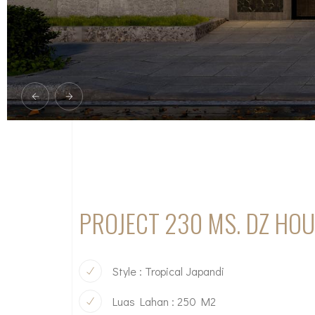
PROJECT 230 MS. DZ HO
Style : Tropical Japandi
Luas Lahan : 250 M2