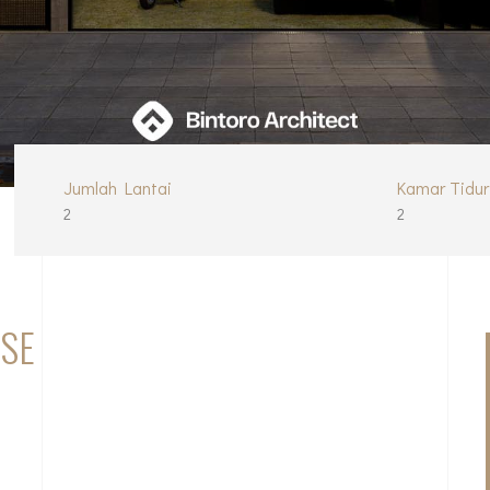
Jumlah Lantai
Kamar Tidur
2
2
USE