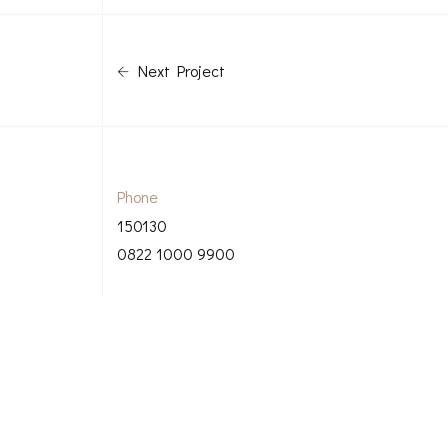
Next Project
Phone
150130
0822 1000 9900
© Copyright 2026 Bintoro Architect