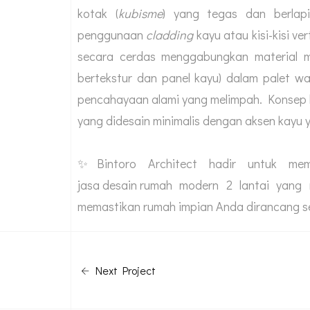
kotak (
kubisme
) yang tegas dan berlap
penggunaan
cladding
kayu atau kisi-kisi ve
secara cerdas menggabungkan material m
bertekstur dan panel kayu) dalam palet wa
pencahayaan alami yang melimpah. Konsep ke
yang didesain minimalis dengan aksen kayu 
✨Bintoro Architect hadir untuk mem
jasa desain rumah
modern 2 lantai yang m
memastikan rumah impian Anda dirancang sec
Next Project