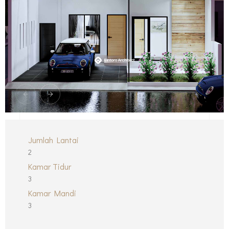
Jumlah Lantai
2
Kamar Tidur
3
Kamar Mandi
3