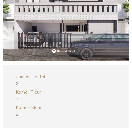
Jumlah Lantai
2
Kamar Tidur
3
Kamar Mandi
3