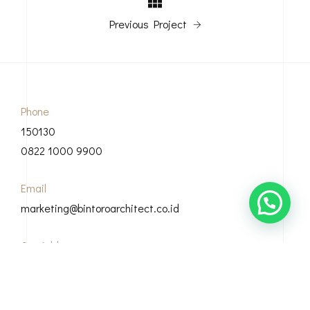
Previous Project
Phone
150130
0822 1000 9900
Email
marketing@bintoroarchitect.co.id
Our Address
Grha Bintoro, Casamora Square Jl. Sirsak, Ciganjur, Kec.
Jagakarsa, Kota Jakarta Selatan, 12630