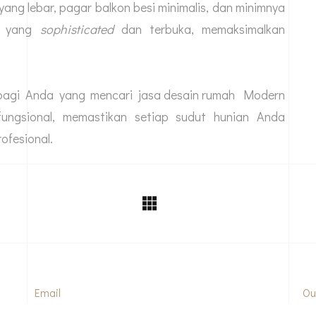
 yang lebar, pagar balkon besi minimalis, dan minimnya
an yang
sophisticated
dan terbuka, memaksimalkan
 bagi Anda yang mencari
jasa desain rumah
Modern
ungsional, memastikan setiap sudut hunian Anda
ofesional.
Email
Ou
marketing@bintoroarchitect.co.id
Gr