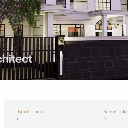
Jumlah Lantai
Kamar Tidur
2
4