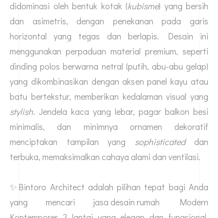
didominasi oleh bentuk kotak (
kubisme
) yang bersih
dan asimetris, dengan penekanan pada garis
horizontal yang tegas dan berlapis. Desain ini
menggunakan perpaduan material premium, seperti
dinding polos berwarna netral (putih, abu-abu gelap)
yang dikombinasikan dengan aksen panel kayu atau
batu bertekstur, memberikan kedalaman visual yang
stylish
. Jendela kaca yang lebar, pagar balkon besi
minimalis, dan minimnya ornamen dekoratif
menciptakan tampilan yang
sophisticated
dan
terbuka, memaksimalkan cahaya alami dan ventilasi.
✨Bintoro Architect adalah pilihan tepat bagi Anda
yang mencari
jasa desain rumah
Modern
Kontemporer 2 lantai yang elegan dan fungsional,