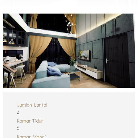
Jumlah Lantai
2
Kamar Tidur
5
Kamar Mandi