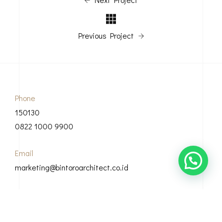
Previous Project
Phone
150130
0822 1000 9900
Email
marketing@bintoroarchitect.co.id
Our Address
Grha Bintoro, Casamora Square Jl. Sirsak, Ciganjur, Kec.