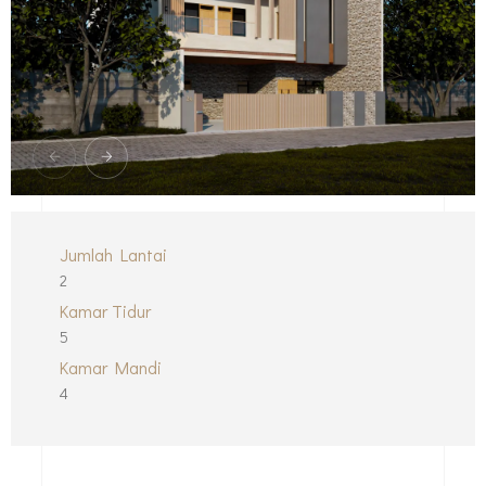
Jumlah Lantai
2
Kamar Tidur
5
Kamar Mandi
4