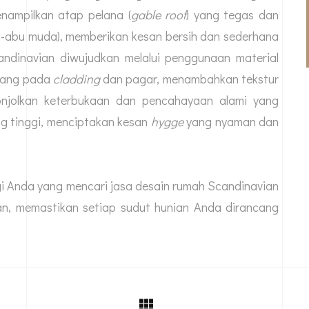
enampilkan atap pelana (
gable roof
) yang tegas dan
bu-abu muda), memberikan kesan bersih dan sederhana
andinavian diwujudkan melalui penggunaan material
terang pada
cladding
dan pagar, menambahkan tekstur
onjolkan keterbukaan dan pencahayaan alami yang
ng tinggi, menciptakan kesan
hygge
yang nyaman dan
i Anda yang mencari j
asa desain rumah
Scandinavian
an, memastikan setiap sudut hunian Anda dirancang