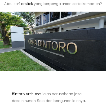
Atau cari
arsitek
yang berpengalaman serta kompeten?
Bintoro Architect
ialah perusahaan jasa
desain rumah Solo dan bangunan lainnya.