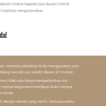
esain interior kepada jasa desain interior
tir hasilnya mengecewakan
da!
cepat, memang sebaiknya Anda menggunakan jasa
imbang mencari-cari sendiri desain di internet.
ntoro tidak saja hanya memperhatikan sisi
gan namun bagaimana membuat Anda merasa
m rumah.
ah dengan desain yang cantik, tentunya waktu