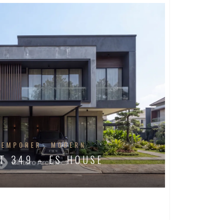
TEMPORER
MODERN
T 349 – ES HOUSE