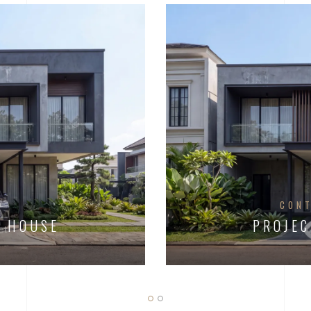
R
CON
H HOUSE
PROJEC