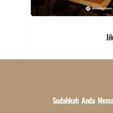
Ji
Sudahkah Anda Mema