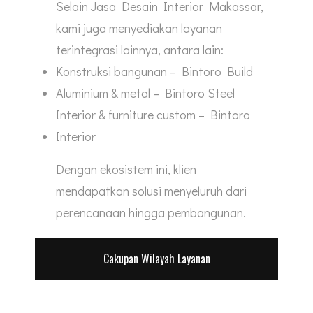
Selain Jasa Desain Interior Makassar,
kami juga menyediakan layanan
terintegrasi lainnya, antara lain:
Konstruksi bangunan – Bintoro Build
Aluminium & metal – Bintoro Steel
Interior & furniture custom – Bintoro
Interior
Dengan ekosistem ini, klien
mendapatkan solusi menyeluruh dari
perencanaan hingga pembangunan.
Cakupan Wilayah Layanan