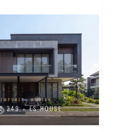
TEMPORER
MODERN
T 349 – ES HOUSE