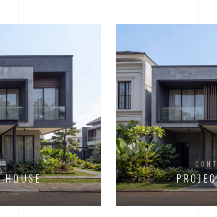
R
CON
H HOUSE
PROJEC