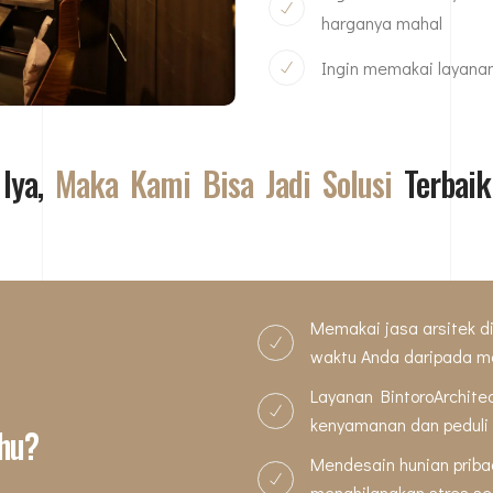
harganya mahal
Ingin memakai layanan 
 Iya,
Maka Kami Bisa Jadi Solusi
Terbaik
Memakai jasa arsitek d
waktu Anda daripada men
Layanan BintoroArchit
kenyamanan dan peduli 
hu?
Mendesain hunian prib
menghilangkan stres set