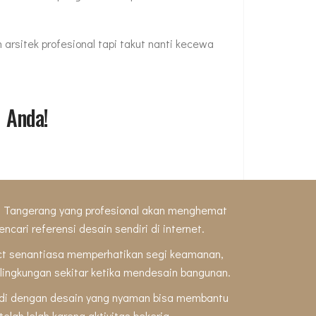
arsitek profesional tapi takut nanti kecewa
 Anda!
i Tangerang yang profesional akan menghemat
cari referensi desain sendiri di internet.
ect senantiasa memperhatikan segi keamanan,
lingkungan sekitar ketika mendesain bangunan.
adi dengan desain yang nyaman bisa membantu
elah lelah karena aktivitas bekerja.