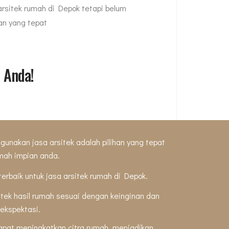
rsitek rumah di Depok tetapi belum
n yang tepat
 Anda!
nakan jasa arsitek adalah pilihan yang tepat
mah impian anda.
 terbaik untuk jasa arsitek rumah di Depok.
tek hasil rumah sesuai dengan keinginan dan
 ekspektasi.
pat meningkatkan citra rumah, menjadikan