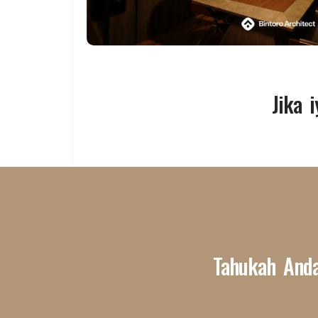
Jika 
Tahukah And