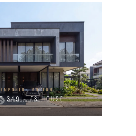
TEMPORER
MODERN
T 349 – ES HOUSE