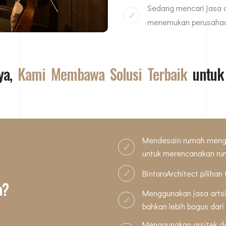
Sedang mencari jasa a
menemukan perusahaa
iya,
Kami Membawa Solusi Terbaik
untuk
Mendesain rumah menggu
untuk merencanakan ru
BintoroArchitect pilihan
a?
Menggunakan jasa artsi
bahkan lebih bagus dari
Menggunakan arsitek da