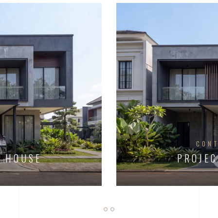
R
CON
H HOUSE
PROJEC